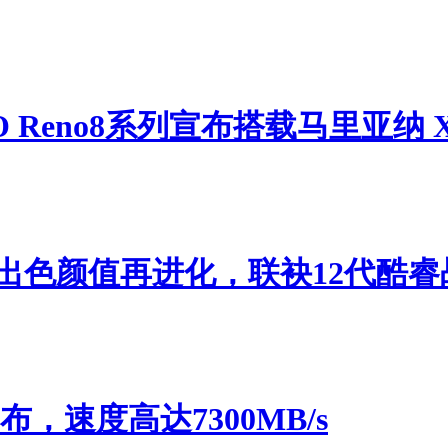
 Reno8系列宣布搭载马里亚纳 
：用料出色颜值再进化，联袂12代酷
布，速度高达7300MB/s