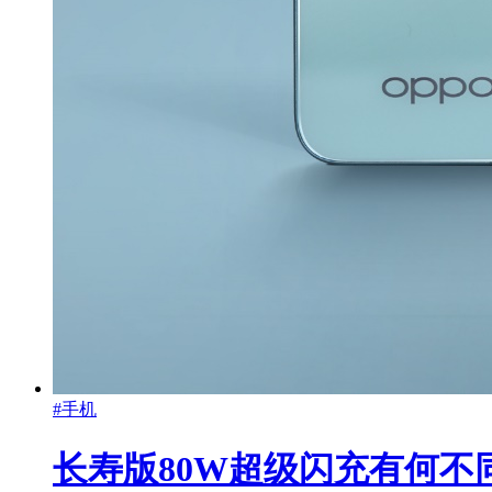
#手机
长寿版80W超级闪充有何不同？