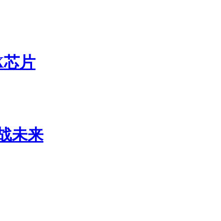
X芯片
睿战未来