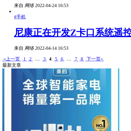
来自
网络
2022-04-24 16:53
#手机
尼康正在开发Z卡口系统遥控手柄
来自
网络
2022-04-14 16:53
«上一页
1
2
…
3
4
5
6
…
7
8
下一页»
最新文章