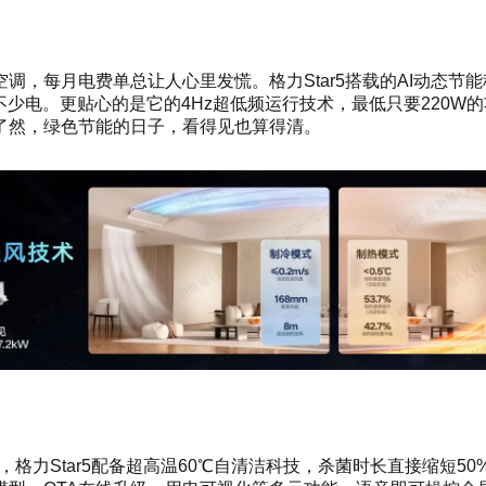
，每月电费单总让人心里发慌。格力Star5搭载的AI动态节能科
省不少电。更贴心的是它的4Hz超低频运行技术，最低只要220
了然，绿色节能的日子，看得见也算得清。
始，格力Star5配备超高温60℃自清洁科技，杀菌时长直接缩短