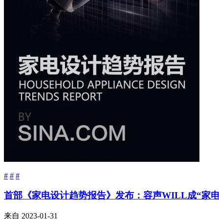
#
#
#
首部《家电设计趋势报告》发布：容声WILL成“家电
来自
2023-01-31