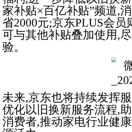
家补贴×百亿补贴
”
频道
,
省2000元
;京东PLUS会
可与其他补贴叠加使用,尽
验
。
未来,
京东
也将持续
发挥
服
优化
以旧换新服务
流程
,
消费者
,推动家电行业健