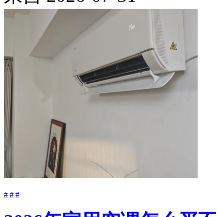
#
#
#