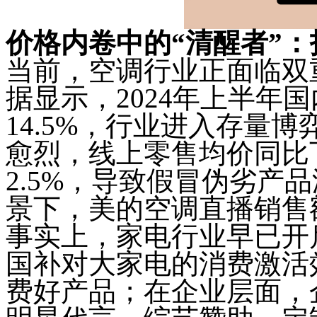
价格内卷中的“清醒者”
当前，空调行业正面临双
据显示，2024年上半年
14.5%，行业进入存量
愈烈，线上零售均价同比下
2.5%，导致假冒伪劣产
景下，美的空调直播销售
事实上，家电行业早已开
国补对大家电的消费激活
费好产品；在企业层面，